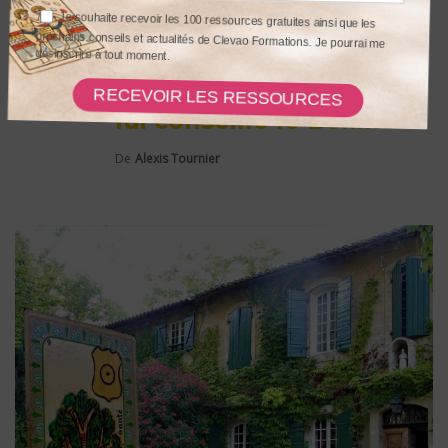
avec Marie-Jo qui veut
vendre sa maison au
prix qu’elle a fixé ! Que
lui conseille le Belline ?
De
Alexis Tournier