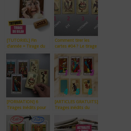
quelques cartes ?
(Tarot, Oracles…)
[TUTORIEL] Fin
Comment tirer les
d’année = Tirage du
cartes #04 ? Le tirage
Bilan. Voici comment.
« des 4 saisons »
[FORMATION] 6
[ARTICLES GRATUITS]
Tirages Inédits pour
Tirages inédits du
Éclairer, Choisir,
Tarot, du Belline, mais
Comprendre et
aussi “Faut-il faire tirer
Anticiper.
ses cartes ?”, “Le libre-
arbitre existe-t-il ?”,