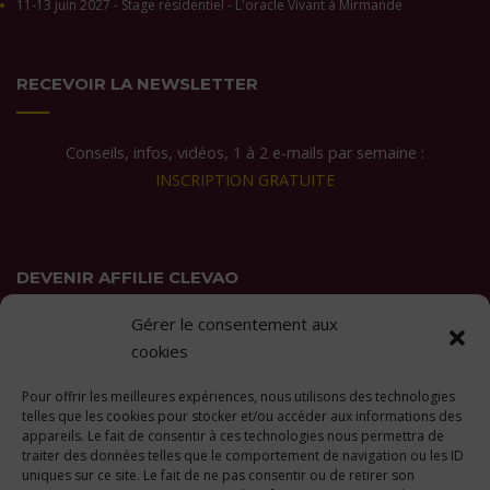
11-13 juin 2027 - Stage résidentiel - L'oracle Vivant à Mirmande
RECEVOIR LA NEWSLETTER
Conseils, infos, vidéos, 1 à 2 e-mails par semaine :
INSCRIPTION GRATUITE
DEVENIR AFFILIE CLEVAO
Gérer le consentement aux
Vous appréciez les formations Clevao et
vous souhaitez les
cookies
recommander autour de vous ?
Pour offrir les meilleures expériences, nous utilisons des technologies
En savoir plus ici
telles que les cookies pour stocker et/ou accéder aux informations des
appareils. Le fait de consentir à ces technologies nous permettra de
traiter des données telles que le comportement de navigation ou les ID
uniques sur ce site. Le fait de ne pas consentir ou de retirer son