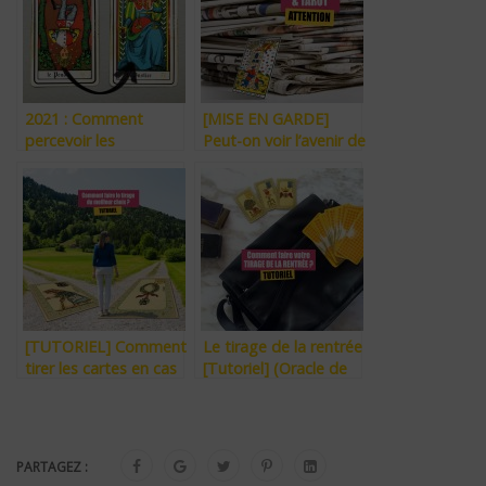
“La voyance est-elle
un don ?”.
2021 : Comment
[MISE EN GARDE]
percevoir les
Peut-on voir l’avenir de
Tendances de sa
la crise en Ukraine ?
Nouvelle Année avec
le Tarot ? [TUTORIEL
– 4 TIRAGES]
[TUTORIEL] Comment
Le tirage de la rentrée
tirer les cartes en cas
[Tutoriel] (Oracle de
de choix à faire ?
Belline)
PARTAGEZ :