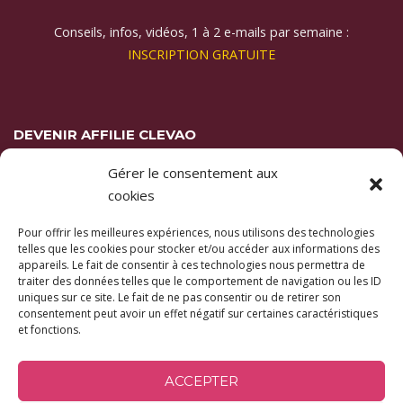
Conseils, infos, vidéos, 1 à 2 e-mails par semaine :
INSCRIPTION GRATUITE
DEVENIR AFFILIE CLEVAO
Gérer le consentement aux
Vous appréciez les formations Clevao et
vous souhaitez les
cookies
recommander autour de vous ?
Pour offrir les meilleures expériences, nous utilisons des technologies
En savoir plus ici
telles que les cookies pour stocker et/ou accéder aux informations des
appareils. Le fait de consentir à ces technologies nous permettra de
traiter des données telles que le comportement de navigation ou les ID
uniques sur ce site. Le fait de ne pas consentir ou de retirer son
consentement peut avoir un effet négatif sur certaines caractéristiques
et fonctions.
ACCEPTER
Copyright © 2026 Clevao |
Mentions légales
-
Politique de confidentialité