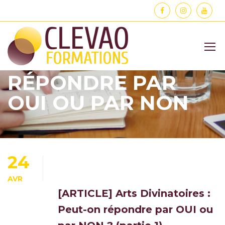
Home
Comment répondre par oui ou par non
COMMENT
RÉPONDRE PAR
OUI OU PAR NON
24
AVR
[ARTICLE] Arts Divinatoires :
Peut-on répondre par OUI ou