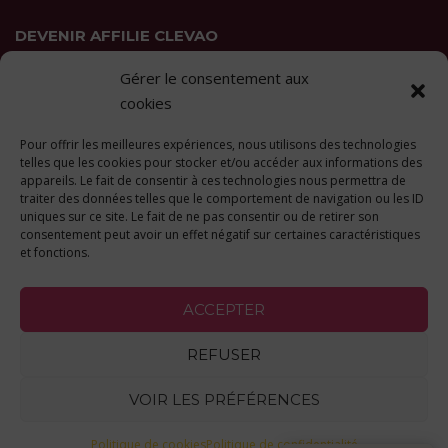
DEVENIR AFFILIE CLEVAO
Gérer le consentement aux
Vous appréciez les formations Clevao et
vous souhaitez les
cookies
recommander autour de vous ?
Pour offrir les meilleures expériences, nous utilisons des technologies
En savoir plus ici
telles que les cookies pour stocker et/ou accéder aux informations des
appareils. Le fait de consentir à ces technologies nous permettra de
traiter des données telles que le comportement de navigation ou les ID
uniques sur ce site. Le fait de ne pas consentir ou de retirer son
consentement peut avoir un effet négatif sur certaines caractéristiques
et fonctions.
ACCEPTER
Copyright © 2026 Clevao |
Mentions légales
-
Politique de confidentialité
-
Conditions générales de vente
REFUSER
Qui sommes-nous
|
Nos formations
|
Calendrier
|
Contact
VOIR LES PRÉFÉRENCES
Réalisation :
Donitow
Politique de cookies
Politique de confidentialité