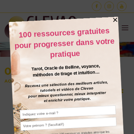
À LIRE
03
AOÛT
Perceptions Intuitives :
Fonctionnement lors
d’une Consultation
De
Alexis Tournier
0 Commentaire