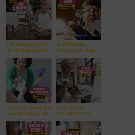
[EXERCICE] Voyance
La thématique
sur un objet mystère :
AMOUREUSE : Voici
Qu’allez-vous ressentir
Pourquoi les Voyants
?
se Trompent Souvent
? [TUTORIEL]
Comment devenir une
[RESSOURCES
voyante toxique : les 5
GRATUITES] 100
règles à ÉVITER !
Articles et Vidéos
Disponibles : Belline,
Tarot, Voyance,