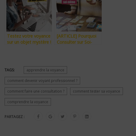
Tirages, Exercices…
Testez votre voyance
[ARTICLE] Pourquoi
sur un objet mystère !
Consulter sur Soi-
(Réponse en bas du
Même est Difficile ? et
message)
aussi sur n’importe
quel sujet qui éveille
les passions ?
TAGS:
apprendre la voyance
comment devenir voyant professionnel ?
comment faire une consultation ?
comment tester sa voyance
comprendre la voyance
PARTAGEZ :