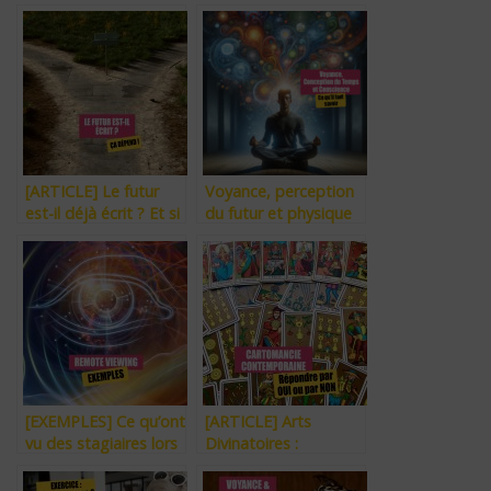
[ARTICLE] Le futur
Voyance, perception
est-il déjà écrit ? Et si
du futur et physique
oui peut-on le changer
Quantique.
?
[EXEMPLES] Ce qu’ont
[ARTICLE] Arts
vu des stagiaires lors
Divinatoires :
du Stage Voyance !
Répondre par OUI ou
par NON (partie 2)