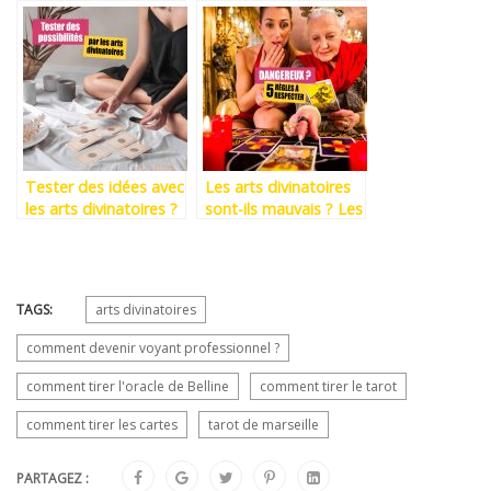
poser une Bonne
Tirages (et même les
Question ?
inventer) ?
[TUTORIEL]
Tester des idées avec
Les arts divinatoires
les arts divinatoires ?
sont-ils mauvais ? Les
La technique de la
5 commandements
question qui change.
pour un bon usage
[ARTICLE]
TAGS:
arts divinatoires
comment devenir voyant professionnel ?
comment tirer l'oracle de Belline
comment tirer le tarot
comment tirer les cartes
tarot de marseille
PARTAGEZ :