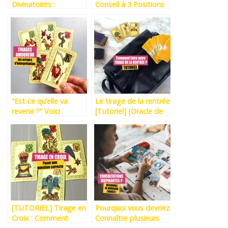
Divinatoires :
Conseil à 3 Positions
Répondre par OUI ou
(Tarot Rider Waite)
par NON (partie 2)
“Est-ce qu’elle va
Le tirage de la rentrée
revenir ?” Voici
[Tutoriel] (Oracle de
pourquoi c’est LA PIRE
Belline)
QUESTION À POSER
et par quoi la
remplacer.
[TUTORIEL] Tirage en
Pourquoi vous devriez
Croix : Comment
Connaître plusieurs