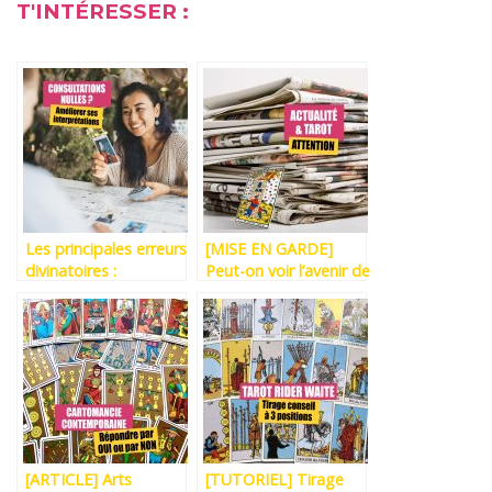
T'INTÉRESSER :
Les principales erreurs
[MISE EN GARDE]
divinatoires :
Peut-on voir l’avenir de
l’imprécision des
la crise en Ukraine ?
questions et l’emploi
des mots-valises
[ARTICLE]
[ARTICLE] Arts
[TUTORIEL] Tirage