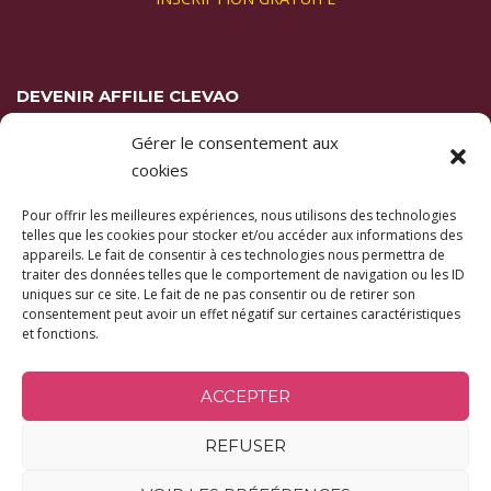
DEVENIR AFFILIE CLEVAO
Gérer le consentement aux
Vous appréciez les formations Clevao et
vous souhaitez les
cookies
recommander autour de vous ?
Pour offrir les meilleures expériences, nous utilisons des technologies
En savoir plus ici
telles que les cookies pour stocker et/ou accéder aux informations des
appareils. Le fait de consentir à ces technologies nous permettra de
traiter des données telles que le comportement de navigation ou les ID
uniques sur ce site. Le fait de ne pas consentir ou de retirer son
consentement peut avoir un effet négatif sur certaines caractéristiques
et fonctions.
ACCEPTER
Copyright © 2026 Clevao |
Mentions légales
-
Politique de confidentialité
-
Conditions générales de vente
REFUSER
Qui sommes-nous
|
Nos formations
|
Calendrier
|
Contact