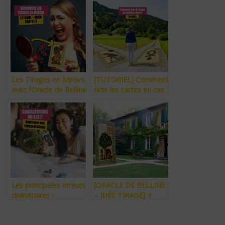
aussi “Faut-il faire tirer
professionnelle avec
ses cartes ?”, “Le libre-
quelques cartes ?
arbitre existe-t-il ?”,
(Tarot, Oracles…)
“La voyance est-elle
un don ?”.
Les Tirages en Miroirs
[TUTORIEL] Comment
avec l’Oracle de Belline
tirer les cartes en cas
(Tutoriel + Vidéo)
de choix à faire ?
Les principales erreurs
[ORACLE DE BELLINE
divinatoires :
– IDÉE TIRAGE] 3
l’imprécision des
cartes pour savoir
questions et l’emploi
quoi Faire, ou Arrêter.