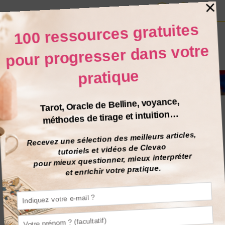
BELLINE
27
SEP
Voici Comment Réaliser
le Tirage de l’Automne
(présenté avec Belline,
mais fonctionne avec