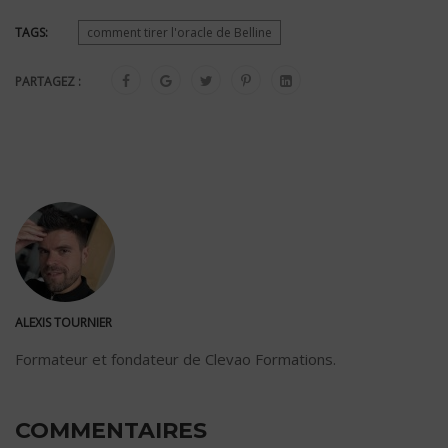
des mots-valises
Exemple avec Marie-Jo
[ARTICLE]
qui veut vendre sa
TAGS:
comment tirer l'oracle de Belline
maison au prix qu’elle
a fixé ! Que lui
conseille le Belline ?
PARTAGEZ :
ALEXIS TOURNIER
Formateur et fondateur de Clevao Formations.
COMMENTAIRES