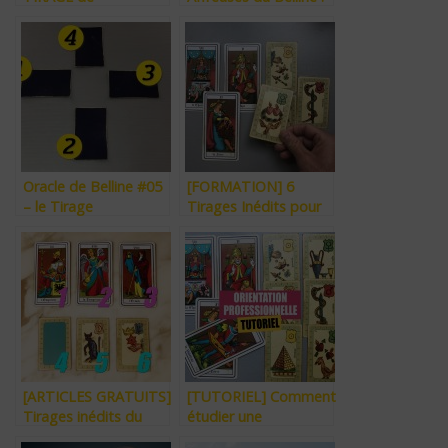
PERSPECTIVE (3
le sont-elles vraiment
exemples réalisés
? (Vidéo)
avec le Belline, les
Runes et le Tarot)
Oracle de Belline #05
[FORMATION] 6
– le Tirage
Tirages Inédits pour
Astrologique Abrégé
Éclairer, Choisir,
Comprendre et
Anticiper.
[ARTICLES GRATUITS]
[TUTORIEL] Comment
Tirages inédits du
étudier une
Tarot, du Belline, mais
orientation