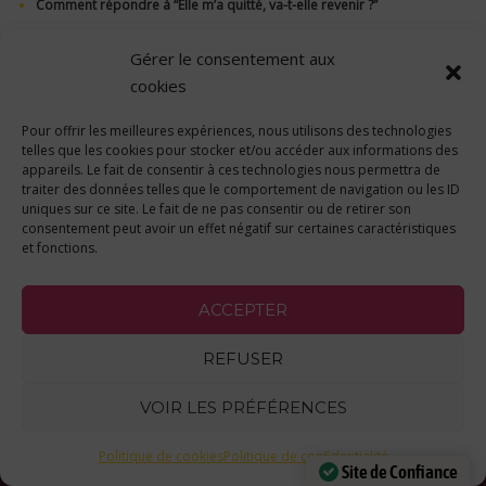
Comment répondre à “Elle m’a quitté, va-t-elle revenir ?”
Que se passe-t-il quand on pose une fausse question aux cartes ?
Gérer le consentement aux
Archives Akashiques, Voyance et Conscience non Locale
cookies
Feedback de l’exercice : qui était Jade ?
Pour offrir les meilleures expériences, nous utilisons des technologies
telles que les cookies pour stocker et/ou accéder aux informations des
appareils. Le fait de consentir à ces technologies nous permettra de
traiter des données telles que le comportement de navigation ou les ID
uniques sur ce site. Le fait de ne pas consentir ou de retirer son
consentement peut avoir un effet négatif sur certaines caractéristiques
et fonctions.
NOUS JOINDRE
ACCEPTER
+33 9 64 00 79 77
REFUSER
contact@clevao.com
VOIR LES PRÉFÉRENCES
40 Bis Rue des Docteurs Cordier
69009 Lyon
Politique de cookies
Politique de confidentialité
Site de Confiance